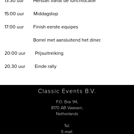
13:30 uur Herstart vanaf de lunchlocatie
15:00 uur Middagstop
17:00 uur Finish eerste equipes
Borrel met aansluitend het diner.
20:00 uur Prijsuitreiking
20.30 uur Einde rally
Classic Events B.V.
P.O. Box 94,
8170 AB Vaassen,
Netherlands
Tel.
E-mail: