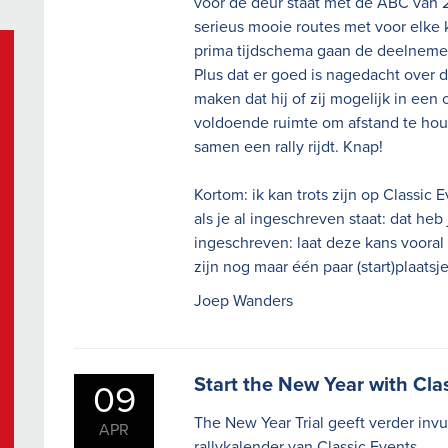
voor de deur staat met de ABC van 
serieus mooie routes met voor elke 
prima tijdschema gaan de deelneme
Plus dat er goed is nagedacht over d
maken dat hij of zij mogelijk in een 
voldoende ruimte om afstand te hou
samen een rally rijdt. Knap!
Kortom: ik kan trots zijn op Classic
als je al ingeschreven staat: dat he
ingeschreven: laat deze kans vooral
zijn nog maar één paar (start)plaatsjes
Joep Wanders
Start the New Year with Clas
09
The New Year Trial geeft verder invu
APR
rallykalender van Classic Events.