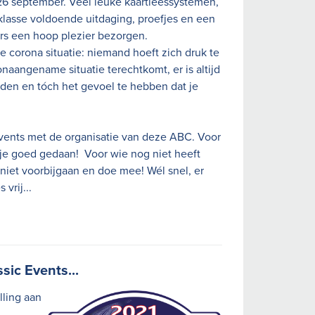
26 september. Veel leuke kaartleessystemen,
klasse voldoende uitdaging, proefjes en een
rs een hoop plezier bezorgen.
e corona situatie: niemand hoeft zich druk te
onaangename situatie terechtkomt, er is altijd
den en tóch het gevoel te hebben dat je
 Events met de organisatie van deze ABC. Voor
b je goed gedaan! Voor wie nog niet heeft
 niet voorbijgaan en doe mee! Wél snel, er
 vrij...
sic Events...
lling aan