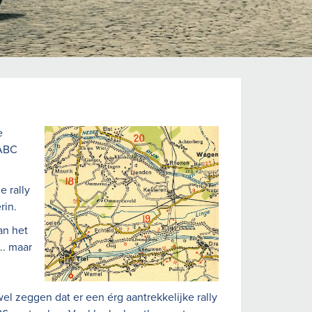
e
 ABC
 rally
rin.
an het
.. maar
el zeggen dat er een érg aantrekkelijke rally