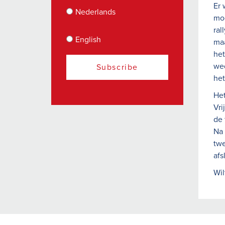
Er 
Nederlands
moe
ral
English
maa
het
wed
het
Het
Vri
de 
Na 
twe
afs
Wil