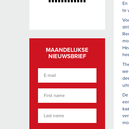
En 
te 
Voo
str
Re
mog
Hea
MAANDELIJKSE
hee
NIEUWSBRIEF
The
we 
dee
uit
De 
een
kaa
ver
moe