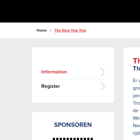
Home
/
The New Year Trial
Th
Th
Information
Er 
Register
gro
jan
Tri
de 
Wes
SPONSOREN
Ned
rij