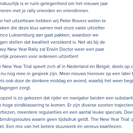
natuurlijk is er ruim gelegenheid om het nieuwe jaar
vieren met je rally vrienden en vriendinnen.
r het uitzetteam hebben wij Peter Rovers weten te
ikken die deze klus samen met onze vaste uitzetter
mco Luksemburg aan gaat pakken, waardoor we
en stellen dat kwaliteit verzekerd is. Net als bij de
vy New Year Rally zal Erwin Doctor weer een paar
rlijk proeven voor iedereen uitzetten!
 New Year Trial speelt zich af in Nederland en België, deels op
nu nog mee in gesprek zijn. Meer nieuws hierover op een later ti
ls ook door de donkere middag en avond, waarbij het weer begin
dagingen zorgt.
opzet is zo gekozen dat rijder en navigator beiden een substant
 hoge eindklassering te komen. Er zijn diverse soorten traject
rtlezen, meerdere regularities en een aantal leuke specials. Deel
bindingsroutes waarin geen tijdsdruk geldt. The New Year Trial: 
t. Een mix van het betere stuurwerk én serieus kaartlezen.