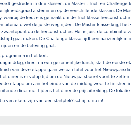
wordt gestreden in drie klassen, de Master-, Trial- en Challenge-k
ilijkheidsgraad afstemmen op de verschillende klassen. De Mast
ly, waarbij de keuze is gemaakt om de Trial-klasse herconstruct
r uiteraard wel de juiste weg rijden. De Master-klasse krijgt het 
 zwaartepunt op de herconstructies. Het is juist de combinatie v
strijd gaat maken. De Challenge-klasse rijdt een aanzienlijk min
 rijden en de beleving gaat.
 programma in het kort:
jdagmiddag, direct na een gezamenlijke lunch, start de eerste e
finish van deze etappe gaan we aan tafel voor het Nieuwjaarsdin
het diner is er volop tijd om de Nieuwjaarsborrel voort te zetten
ede etappe om aan het einde van de middag weer te finishen in 
luitende diner met tijdens het diner de prijsuitreiking. De lokatie
t u verzekerd zijn van een startplek? schrijf u nu in!